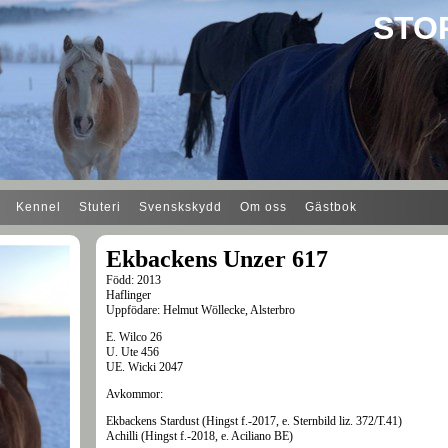
STO
Kennel
Stuteri
Svenskskydd
Om oss
Gästbok
Ekbackens Unzer 617
Född: 2013
Haflinger
Uppfödare: Helmut Wöllecke, Alsterbro
E. Wilco 26
U. Ute 456
UE. Wicki 2047
Avkommor:
Ekbackens Stardust (Hingst f.-2017, e. Sternbild liz. 372/T.41)
Achilli (Hingst f.-2018, e. Aciliano BE)